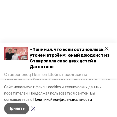
«Понимал, что если остановлюсь,
утонем втроём»: юный дзюдоист из
Ставрополя спас двух детей в
Дагестане
Ставрополец Платон Шейн, находясь на
спортивных сборах в Дегестане, увидел тонущих в
Каспийском море детей и бросился на помощь. По
Сайт использует файлы cookies и технических данных
возвращении домой, отважного мальчика
посетителей.
Продолжая пользоваться сайтом, Вы
пригласили в министерство образования края и
соглашаетесь с
Политикой конфиденциальности
наградили. Корреспондент «Победы26» пообщался
Принять
с юным героем.