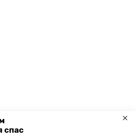
ем
я спас