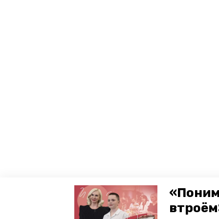
«Поним
втроём