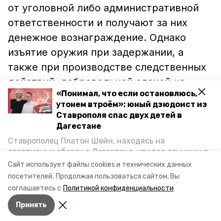
от уголовной либо административной
ответственности и получают за них
денежное вознаграждение. Однако
изъятие оружия при задержании, а
также при производстве следственных
действий, добровольной сдачей не
«Понимал, что если остановлюсь,
считается.
утонем втроём»: юный дзюдоист из
Ставрополя спас двух детей в
Дагестане
Ставрополец Платон Шейн, находясь на
спортивных сборах в Дегестане, увидел тонущих в
Каспийском море детей и бросился на помощь. По
Сайт использует файлы cookies и технических данных
возвращении домой, отважного мальчика
посетителей.
Продолжая пользоваться сайтом, Вы
пригласили в министерство образования края и
соглашаетесь с
Политикой конфиденциальности
наградили. Корреспондент «Победы26» пообщался
Принять
с юным героем.