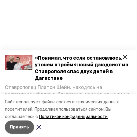
«Понимал, что если остановлюсь,
утонем втроём»: юный дзюдоист из
Ставрополя спас двух детей в
Дагестане
Ставрополец Платон Шейн, находясь на
спортивных сборах в Дегестане, увидел тонущих в
Каспийском море детей и бросился на помощь. По
Сайт использует файлы cookies и технических данных
возвращении домой, отважного мальчика
посетителей.
Продолжая пользоваться сайтом, Вы
пригласили в министерство образования края и
соглашаетесь с
Политикой конфиденциальности
наградили. Корреспондент «Победы26» пообщался
Принять
с юным героем.