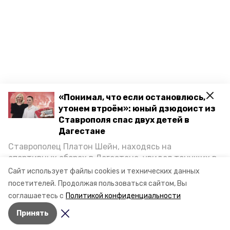
«Понимал, что если остановлюсь,
утонем втроём»: юный дзюдоист из
Ставрополя спас двух детей в
Дагестане
Ставрополец Платон Шейн, находясь на
спортивных сборах в Дегестане, увидел тонущих в
Каспийском море детей и бросился на помощь. По
Сайт использует файлы cookies и технических данных
возвращении домой, отважного мальчика
посетителей.
Продолжая пользоваться сайтом, Вы
пригласили в министерство образования края и
соглашаетесь с
Политикой конфиденциальности
наградили. Корреспондент «Победы26» пообщался
Принять
с юным героем.