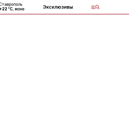
Ставрополь
Эксклюзивы
+
22
°С,
ясно