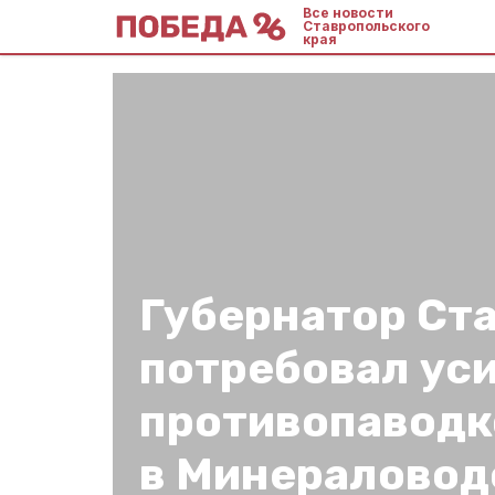
Все новости
Ставропольского
края
Губернатор Ст
потребовал ус
противопаводк
в Минераловод