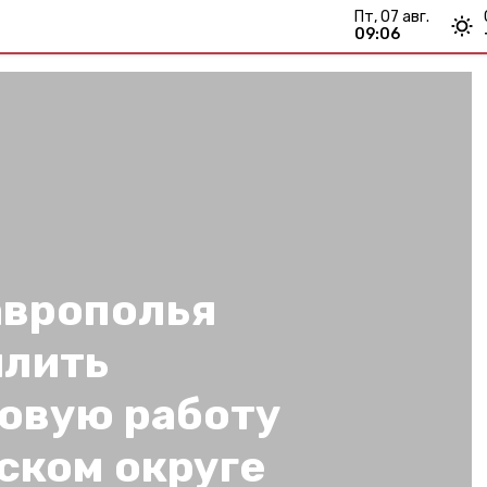
пт, 07 авг.
09:06
аврополья
илить
овую работу
ском округе