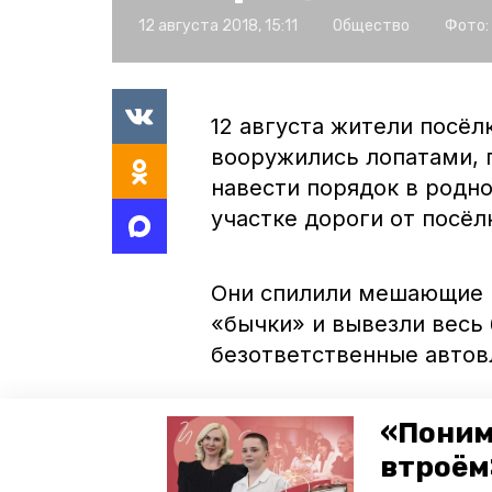
12 августа 2018, 15:11
Общество
Фото:
12 августа жители посёл
вооружились лопатами, 
навести порядок в родно
участке дороги от посё
Они спилили мешающие п
«бычки» и вывезли весь
безответственные автов
«Поним
втроём