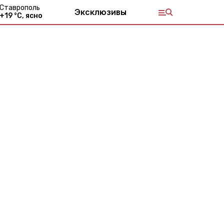
Ставрополь
Эксклюзивы
+
19
°С,
ясно