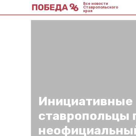
Все новости
Ставропольского
края
Инициативные
ставропольцы 
неофициальный