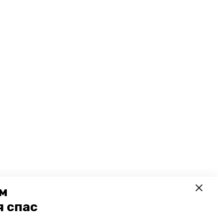
ем
я спас