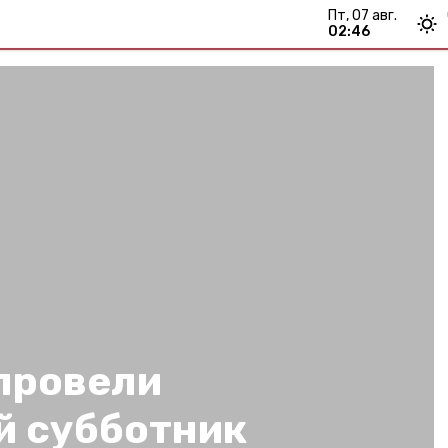
пт, 07 авг.
02:46
провели
 субботник