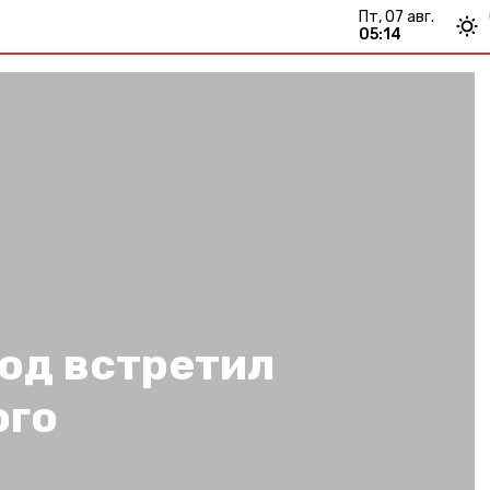
пт, 07 авг.
05:14
од встретил
ого