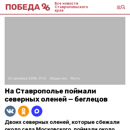
Все новости
Ставропольского
края
20 декабря 2018, 17:13
Общество
Фото:
На Ставрополье поймали
северных оленей — беглецов
Двоих северных оленей, которые сбежали
около села Московского, поймали около