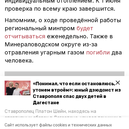
индивидуальным отоплением. К 1 июня
проверка по всему краю завершится.
Напомним, о ходе проведённой работы
региональный минпром
будет
отчитываться
еженедельно. Также в
Минераловодском округе из-за
отравления угарным газом
погибли
два
человека.
«Понимал, что если остановлюсь,
утонем втроём»: юный дзюдоист из
Ставрополя спас двух детей в
Дагестане
Play
Ставрополец Платон Шейн, находясь на
спортивных сборах в Дегестане, увидел тонущих в
Video
Каспийском море детей и бросился на помощь. По
Сайт использует файлы cookies и технических данных