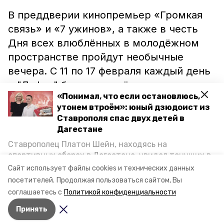
В преддверии кинопремьер «Громкая
связь» и «7 ужинов», а также в честь
Дня всех влюблённых в молодёжном
пространстве пройдут необычные
вечера. С 11 по 17 февраля каждый день
в "Лофте" будет отведён под
«Понимал, что если остановлюсь,
уникальное событие: встреча для
утонем втроём»: юный дзюдоист из
любителей музыки «5 причин», квест
Ставрополя спас двух детей в
«Вокзал на двоих» и вечер
Дагестане
романтического кино «КиноЛофте о
Ставрополец Платон Шейн, находясь на
любви».Как
пишет
портал «Ставгород»,
спортивных сборах в Дегестане, увидел тонущих в
Каспийском море детей и бросился на помощь. По
одно из мероприятий будет отведено
Сайт использует файлы cookies и технических данных
возвращении домой, отважного мальчика
посетителей.
Продолжая пользоваться сайтом, Вы
под знакомства. Оно пройдёт в формате
пригласили в министерство образования края и
соглашаетесь с
Политикой конфиденциальности
экспресс-свиданий.
наградили. Корреспондент «Победы26» пообщался
Принять
с юным героем.