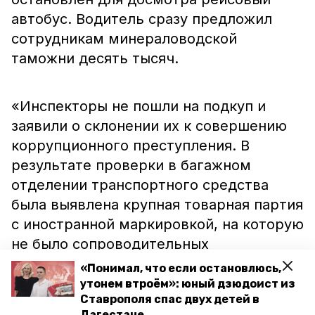
автобус. Водитель сразу предложил
сотрудникам минераловодской
таможни десять тысяч.
«Инспекторы не пошли на подкуп и
заявили о склонении их к совершению
коррупционного преступления. В
результате проверки в багажном
отделении транспортного средства
была выявлена крупная товарная партия
с иностранной маркировкой, на которую
не было сопроводительных
документов», — сообщает пресс-служба
«Понимал, что если остановлюсь,
ведомства.
утонем втроём»: юный дзюдоист из
Ставрополя спас двух детей в
Дагестане