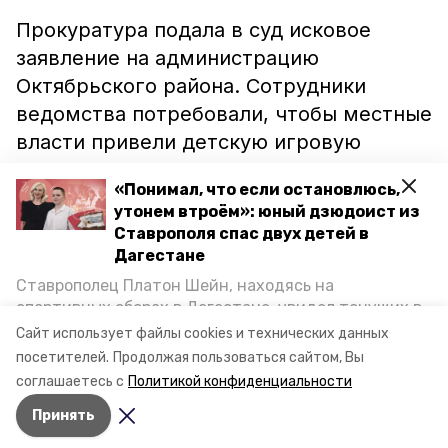
Прокуратура подала в суд исковое
заявление на администрацию
Октябрьского района. Сотрудники
ведомства потребовали, чтобы местные
власти привели детскую игровую
площадку по улице Коста Хетагурова в
«Понимал, что если остановлюсь,
соответствие с требованиями
утонем втроём»: юный дзюдоист из
действующего законодательства.
Ставрополя спас двух детей в
Прокуратора выиграла дело. Суд обязал
Дагестане
администрацию исполнить требования.
Ставрополец Платон Шейн, находясь на
спортивных сборах в Дегестане, увидел тонущих в
Каспийском море детей и бросился на помощь. По
Сайт использует файлы cookies и технических данных
возвращении домой, отважного мальчика
посетителей.
Продолжая пользоваться сайтом, Вы
пригласили в министерство образования края и
соглашаетесь с
Политикой конфиденциальности
наградили. Корреспондент «Победы26» пообщался
Принять
с юным героем.