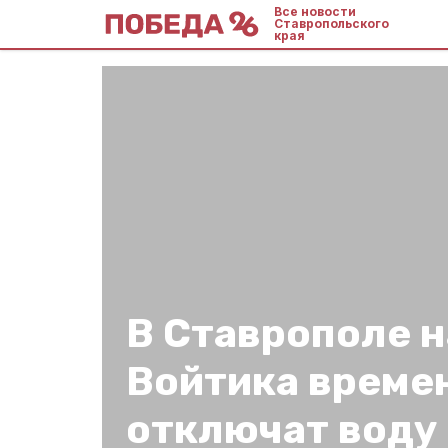
Все новости
Ставропольского
края
В Ставрополе н
Войтика време
отключат воду