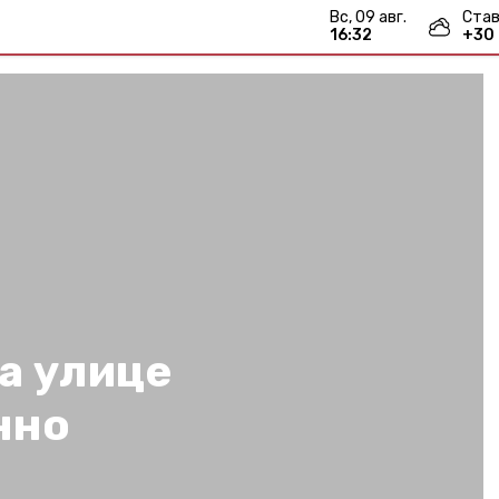
вс, 09 авг.
Став
16:32
+
30
а улице
нно