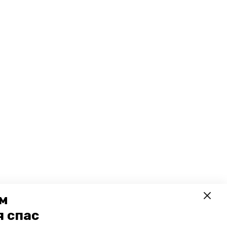
ем
я спас