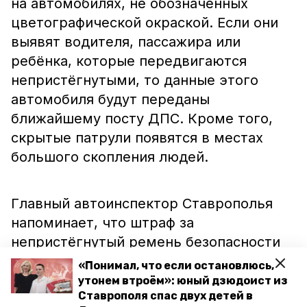
на автомобилях, не обозначенных
цветографической окраской. Если они
выявят водителя, пассажира или
ребёнка, которые передвигаются
непристёгнутыми, то данные этого
автомобиля будут переданы
ближайшему посту ДПС. Кроме того,
скрытые патрули появятся в местах
большого скопления людей.
Главный автоинспектор Ставрополья
напоминает, что штраф за
непристёгнутый ремень безопасности
для водителя и пассажира составляет
«Понимал, что если остановлюсь,
тысячу рублей. Перевозка детей без
утонем втроём»: юный дзюдоист из
Ставрополя спас двух детей в
специального кресла — три тысячи