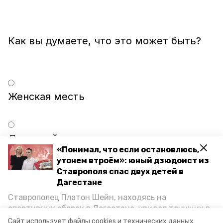
Женская месть
Дурацкий розыгрыш
«Понимал, что если остановлюсь,
утонем втроём»: юный дзюдоист из
Ставрополя спас двух детей в
Пранк
Дагестане
Ставрополец Платон Шейн, находясь на
спортивных сборах в Дегестане, увидел тонущих в
Каспийском море детей и бросился на помощь. По
Строители случайно расплескали
Сайт использует файлы cookies и технических данных