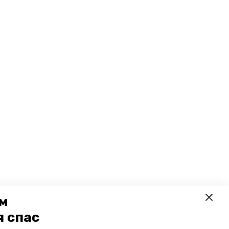
ем
я спас