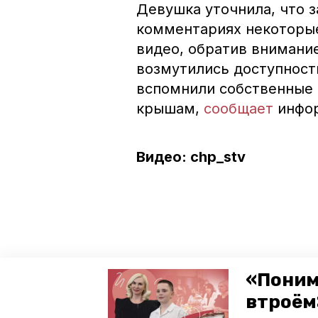
Девушка уточнила, что з
комментариях некоторые
видео, обратив внимание
возмутились доступност
вспомнили собственные д
крышам,
сообщает
инфор
Видео: chp_stv
«Поним
втроём