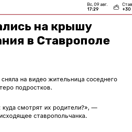
вс, 09 авг.
Став
17:29
+
30
ались на крышу
ания в Ставрополе
сняла на видео жительница соседнего
теро подростков.
 куда смотрят их родители?», —
исходящее ставропольчанка.