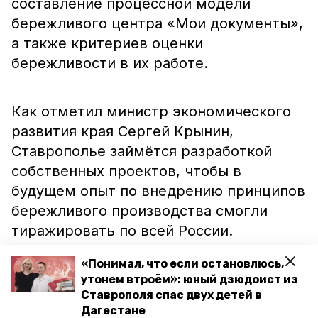
составление процессной модели
бережливого центра «Мои документы»,
а также критериев оценки
бережливости в их работе.
Как отметил министр экономического
развития края Сергей Крынин,
Ставрополье займётся разработкой
собственных проектов, чтобы в
будущем опыт по внедрению принципов
бережливого производства смогли
тиражировать по всей России.
«Понимал, что если остановлюсь,
Напомним, что участниками проекта
утонем втроём»: юный дзюдоист из
Ставрополя спас двух детей в
«Бережливое производство»
стали
15
Дагестане