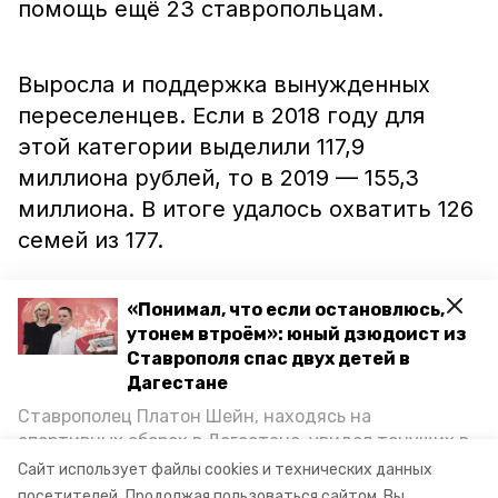
помощь ещё 23 ставропольцам.
Выросла и поддержка вынужденных
переселенцев. Если в 2018 году для
этой категории выделили 117,9
миллиона рублей, то в 2019 — 155,3
миллиона. В итоге удалось охватить 126
семей из 177.
«Понимал, что если остановлюсь,
«Намеченная за последние 2-3 года
утонем втроём»: юный дзюдоист из
тенденция к увеличению
Ставрополя спас двух детей в
финансирования на предоставление
Дагестане
выплат отдельным категориям граждан
Ставрополец Платон Шейн, находясь на
будет продолжена в 2019 году», —
спортивных сборах в Дегестане, увидел тонущих в
Каспийском море детей и бросился на помощь. По
отметил министр строительства
Сайт использует файлы cookies и технических данных
возвращении домой, отважного мальчика
посетителей.
Продолжая пользоваться сайтом, Вы