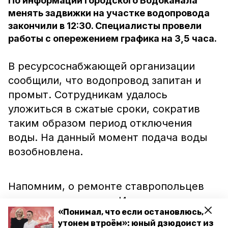
По информации городского Водоканала
менять задвижки на участке водопровода
закончили в 12:30. Специалисты провели
работы с опережением графика на 3,5 часа.
В ресурсоснабжающей организации
сообщили, что водопровод запитан и
промыт. Сотрудникам удалось
уложиться в сжатые сроки, сократив
таким образом период отключения
воды. На данный момент подача воды
возобновлена.
Напомним, о ремонте ставропольцев
оповестили
заранее. Изначально
«Понимал, что если остановлюсь,
планировалось, что работы продлятся с
утонем втроём»: юный дзюдоист из