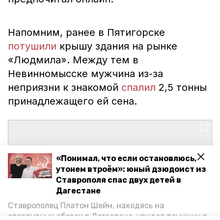
Напомним, ранее в Пятигорске
потушили
крышу здания на рынке
«Людмила». Между тем в
Невинномысске мужчина из-за
неприязни к знакомой
спалил
2,5 тонны
принадлежащего ей сена.
«Понимал, что если остановлюсь,
утонем втроём»: юный дзюдоист из
Ставрополя спас двух детей в
Дагестане
Ставрополец Платон Шейн, находясь на
спортивных сборах в Дегестане, увидел тонущих в