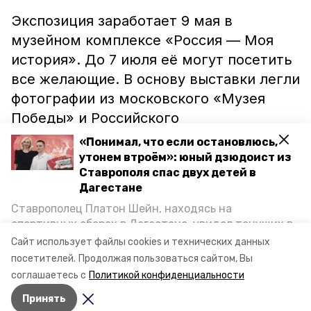
Экспозиция заработает 9 мая в
музейном комплексе «Россия — Моя
история». До 7 июля её могут посетить
все желающие. В основу выставки легли
фотографии из московского «Музея
Победы» и Российского
государственного архива
«Понимал, что если остановлюсь,
кинофотодокументов. Материалы
утонем втроём»: юный дзюдоист из
Ставрополя спас двух детей в
посвящены героической обороне
Дагестане
главной базы Черноморского флота в
Ставрополец Платон Шейн, находясь на
Крымской войне, защите Севастополя и
спортивных сборах в Дегестане, увидел тонущих в
его освобождению в мае 1944 года.
Каспийском море детей и бросился на помощь. По
Сайт использует файлы cookies и технических данных
возвращении домой, отважного мальчика
посетителей.
Продолжая пользоваться сайтом, Вы
пригласили в министерство образования края и
соглашаетесь с
Политикой конфиденциальности
наградили. Корреспондент «Победы26» пообщался
Принять
с юным героем.