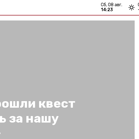
сб, 08 авг.
14:23
рошли квест
ь за нашу
»