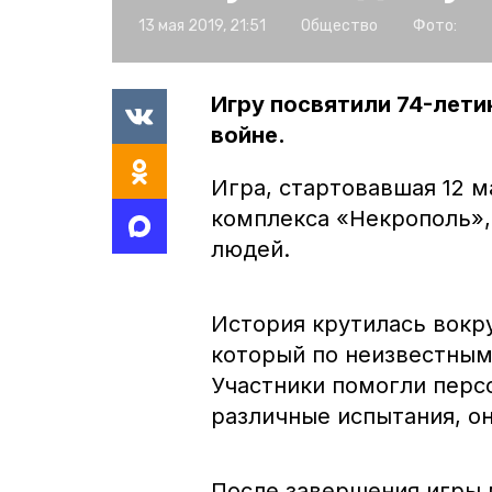
13 мая 2019, 21:51
Общество
Фото:
Игру посвятили 74-лет
войне.
Игра, стартовавшая 12 
комплекса «Некрополь»,
людей.
История крутилась вокру
который по неизвестным
Участники помогли перс
различные испытания, о
После завершения игры 