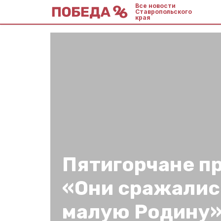
Все новости
Ставропольского
края
Пятигорчане п
«Они сражалис
малую Родину