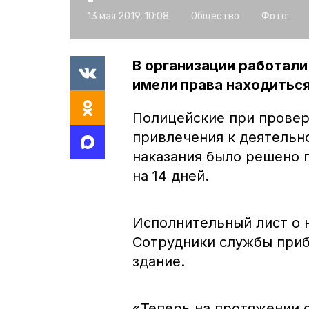
13 мая 2019, 10:08
Общество
Фото:
В организации работали
имели права находиться
Полицейские при провер
привлечения к деятельн
наказания было решено 
на 14 дней.
Исполнительный лист о 
Сотрудники службы приб
здание.
«Теперь на протяжении с