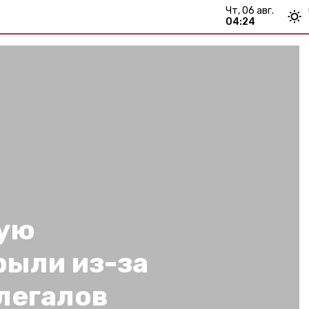
чт, 06 авг.
04:24
ую
рыли из-за
легалов