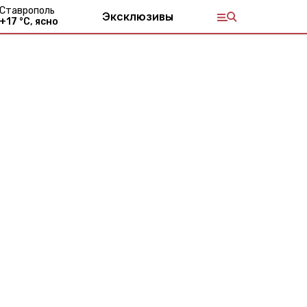
Ставрополь
Эксклюзивы
+
17
°С,
ясно