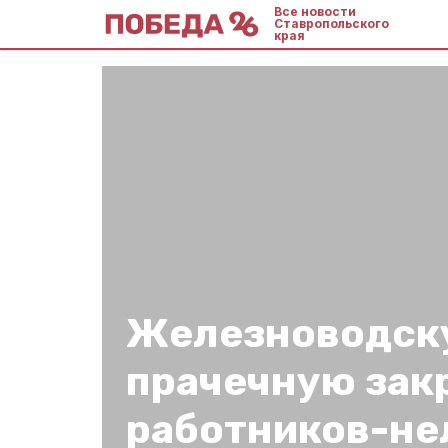
Все новости
Ставропольского
края
Железноводск
прачечную зак
работников-не