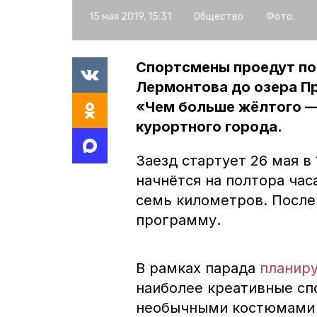
15 мая 2019, 15:31
Общество
Фото:
Спортсмены проедут по
Лермонтова до озера Пр
«Чем больше жёлтого — 
курортного города.
Заезд стартует 26 мая в
начнётся на полтора ча
семь километров. После
программу.
В рамках парада
планир
наиболее креативные сп
необычными костюмами 