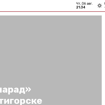
чт, 06 авг.
21:34
парад»
тигорске