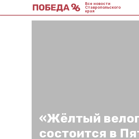
Все новости
Ставропольского
края
«Жёлтый вело
состоится в Пя