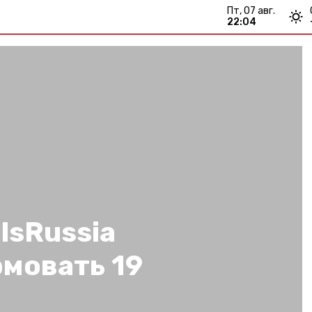
пт, 07 авг.
22:04
lsRussia
мовать 19