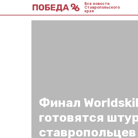
Все новости
Ставропольского
края
Финал Worldskil
готовятся штур
ставропольцев