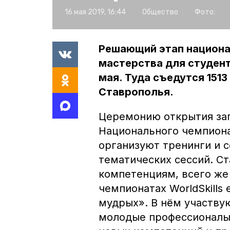
16 мая 2019, 16:44
Общество
Фото:
Решающий этап национа
мастерства для студенто
мая. Туда съедутся 1513
Ставрополья.
Церемонию открытия запл
Национального чемпион
организуют тренинги и 
тематических сессий. Ст
компетенциям, всего же 
чемпионатах WorldSkills
мудрых». В нём участвую
молодые профессионалы 