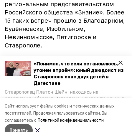
региональным представительством
Российского общества «Знание». Более
15 таких встреч прошло в Благодарном,
Будённовске, Изобильном,
Невинномысске, Пятигорске и
Ставрополе.
«Понимал, что если остановлюсь,
Ранее губернатора Владимир
утонем втроём»: юный дзюдоист из
Владимиров
подчёркивал
, что каждый
Ставрополя спас двух детей в
факт коррупционных действий
Дагестане
необходимо тщательно расследовать. А
Ставрополец Платон Шейн, находясь на
не так давно «Победа 26» сообщала о
спортивных сборах в Дегестане, увидел тонущих в
Каспийском море детей и бросился на помощь. По
том, что девять ставропольских
Сайт использует файлы cookies и технических данных
возвращении домой, отважного мальчика
посетителей.
Продолжая пользоваться сайтом, Вы
депутатов
не отчитались
о своих
пригласили в министерство образования края и
соглашаетесь с
Политикой конфиденциальности
доходах.
наградили. Корреспондент «Победы26» пообщался
Принять
с юным героем.