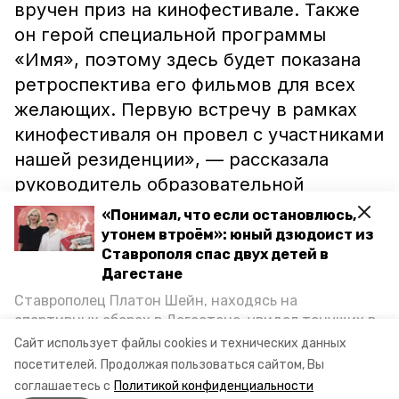
вручен приз на кинофестивале. Также
он герой специальной программы
«Имя», поэтому здесь будет показана
ретроспектива его фильмов для всех
желающих. Первую встречу в рамках
кинофестиваля он провел с участниками
нашей резиденции», — рассказала
руководитель образовательной
резиденции международного
«Понимал, что если остановлюсь,
кинофестиваля «Герой и Время» Лика
утонем втроём»: юный дзюдоист из
Ставрополя спас двух детей в
Алексеева.
Дагестане
Ставрополец Платон Шейн, находясь на
Среди гостей заявлены также
спортивных сборах в Дегестане, увидел тонущих в
Каспийском море детей и бросился на помощь. По
Константин Хабенский, Дмитрий
Сайт использует файлы cookies и технических данных
возвращении домой, отважного мальчика
посетителей.
Продолжая пользоваться сайтом, Вы
Певцов, Эмир Кустурица.
Пройдут
пригласили в министерство образования края и
соглашаетесь с
Политикой конфиденциальности
концерты Пелагеи и Сергея Безрукова.
наградили. Корреспондент «Победы26» пообщался