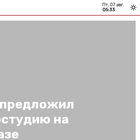
пт, 07 авг.
05:33
 предложил
остудию на
азе