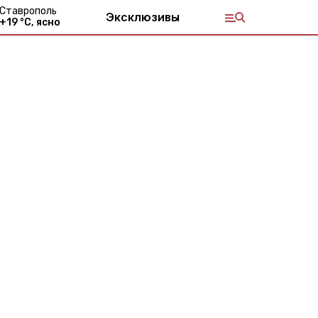
Ставрополь
Эксклюзивы
+
19
°С,
ясно