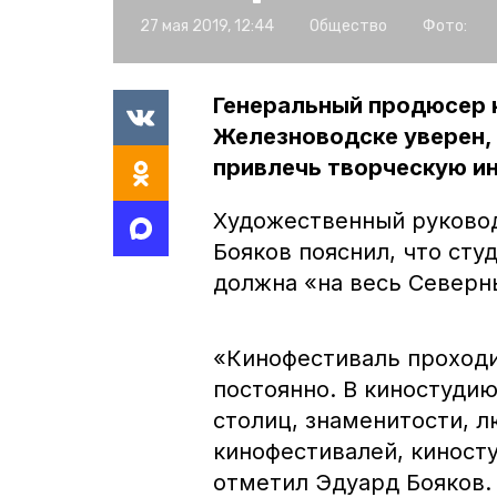
27 мая 2019, 12:44
Общество
Фото:
Генеральный продюсер 
Железноводске уверен,
привлечь творческую ин
Художественный руковод
Бояков пояснил, что сту
должна «на весь Северн
«Кинофестиваль проходит
постоянно. В киностуди
столиц, знаменитости, л
кинофестивалей, киност
отметил Эдуард Бояков.