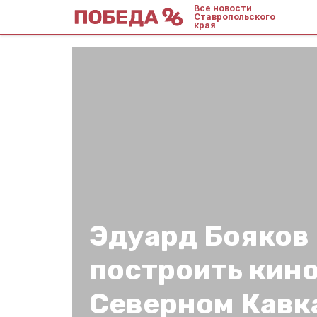
Все новости
Ставропольского
края
Эдуард Бояков
построить кин
Северном Кавк