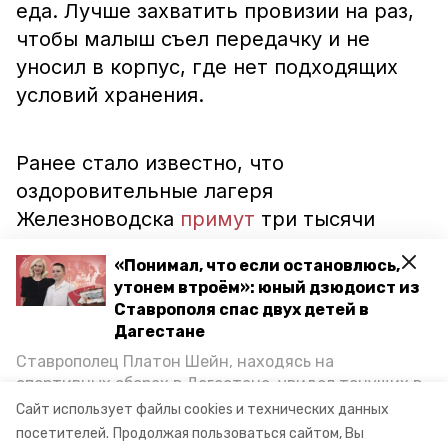
еда. Лучше захватить провизии на раз,
чтобы малыш съел передачку и не
уносил в корпус, где нет подходящих
условий хранения.
Ранее стало известно, что
оздоровительные лагеря
Железноводска
примут
три тысячи
школьников. Там будут работать
«Понимал, что если остановлюсь,
двенадцать площадок для детей.
утонем втроём»: юный дзюдоист из
Столько же ребят
отдохнут
в
Ставрополя спас двух детей в
Пятигорске.
Дагестане
Ставрополец Платон Шейн, находясь на
спортивных сборах в Дегестане, увидел тонущих в
Каспийском море детей и бросился на помощь. По
Сайт использует файлы cookies и технических данных
возвращении домой, отважного мальчика
посетителей.
Продолжая пользоваться сайтом, Вы