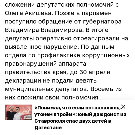
сложении депутатских полномочий с
Олега Акишева. Позже в парламент
поступило обращение от губернатора
Владимира Владимирова. В итоге
депутаты оперативно отреагировали на
выявленное нарушение. По данным
отдела по профилактике коррупционных
правонарушений аппарата
правительства края, до 30 апреля
декларации не подали девять
муниципальных депутатов. Восемь из
них сложили свои полномочия
добровольно. Напомним, ранее глава
«Понимал, что если остановлюсь,
Ставрополья сообщил, что в регионе
утонем втроём»: юный дзюдоист из
Ставрополя спас двух детей в
продолжается
борьба с коррупцией.
Дагестане
Также по его заявлению
досрочно