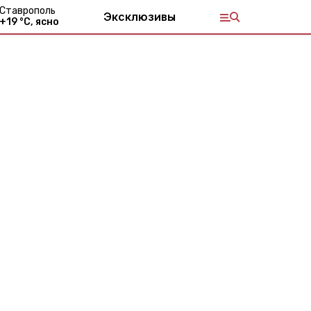
Ставрополь
Эксклюзивы
+
19
°С,
ясно