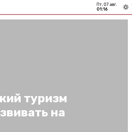
пт, 07 авг.
01:16
кий туризм
звивать на