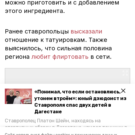
можно приготовить и с добавлением
этого ингредиента.
Ранее ставропольцы
высказали
отношение к татуировкам. Также
выяснилось, что сильная половина
региона
любит флиртовать
в сети.
«Понимал, что если остановлюсь,
утонем втроём»: юный дзюдоист из
Ставрополя спас двух детей в
Дагестане
Ставрополец Платон Шейн, находясь на
спортивных сборах в Дегестане, увидел тонущих в
Каспийском море детей и бросился на помощь. По