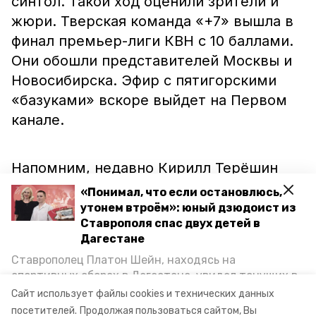
синтол. Такой ход оценили зрители и
жюри. Тверская команда «+7» вышла в
финал премьер-лиги КВН с 10 баллами.
Они обошли представителей Москвы и
Новосибирска. Эфир с пятигорскими
«базуками» вскоре выйдет на Первом
канале.
Напомним, недавно Кирилл Терёшин
также
прославился
на федеральном
«Понимал, что если остановлюсь,
телевидении. Он пытался покорить
утонем втроём»: юный дзюдоист из
Ставрополя спас двух детей в
сердце невесты в программе «Давай
Дагестане
поженимся». Также пятигорчанин
Ставрополец Платон Шейн, находясь на
получил
«леща» в турнире по
спортивных сборах в Дегестане, увидел тонущих в
пощёчинам.
Каспийском море детей и бросился на помощь. По
Сайт использует файлы cookies и технических данных
возвращении домой, отважного мальчика
посетителей.
Продолжая пользоваться сайтом, Вы