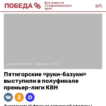
Все новости
Ставропольского
края
2 июня 2019, 10:32
Общество
Фото:
Пятигорские «руки-базуки»
выступили в полуфинале
премьер-лиги КВН