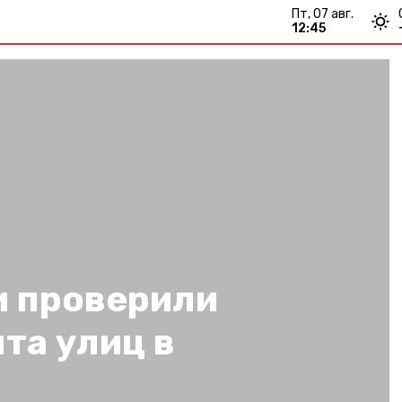
пт, 07 авг.
12:45
 проверили
та улиц в