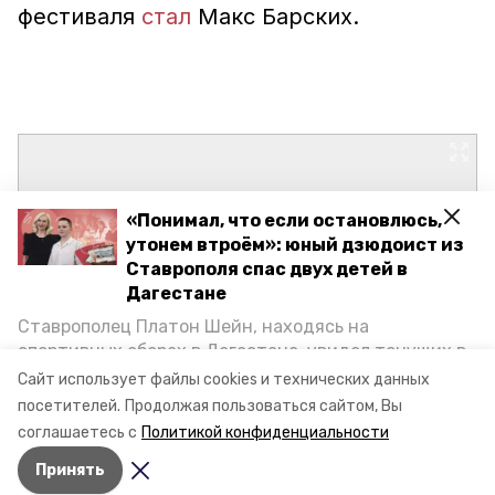
фестиваля
стал
Макс Барских.
«Понимал, что если остановлюсь,
утонем втроём»: юный дзюдоист из
Ставрополя спас двух детей в
Дагестане
Ставрополец Платон Шейн, находясь на
спортивных сборах в Дегестане, увидел тонущих в
Каспийском море детей и бросился на помощь. По
Сайт использует файлы cookies и технических данных
возвращении домой, отважного мальчика
посетителей.
Продолжая пользоваться сайтом, Вы
пригласили в министерство образования края и
соглашаетесь с
Политикой конфиденциальности
наградили. Корреспондент «Победы26» пообщался
Принять
с юным героем.