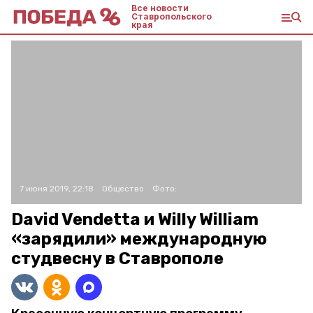
Все новости
Ставропольского
края
7 июня 2019, 22:18
Общество
Фото:
David Vendetta и Willy William
«зарядили» международную
студвесну в Ставрополе