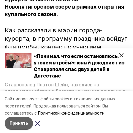
Новопятигорском озере в рамках открытия
купального сезона.
Как рассказали в мэрии города-
курорта, в программу праздника войдут
флешмобы, концерт с участием
творческих коллективов Пятигорска, а
«Понимал, что если остановлюсь,
также конкурсы. Заводить толпу и
утонем втроём»: юный дзюдоист из
Ставрополя спас двух детей в
«руководить» открытием купального
Дагестане
сезона будет повелитель морей и
Ставрополец Платон Шейн, находясь на
океанов Нептун.
спортивных сборах в Дегестане, увидел тонущих в
Каспийском море детей и бросился на помощь. По
Сайт использует файлы cookies и технических данных
возвращении домой, отважного мальчика
посетителей.
Продолжая пользоваться сайтом, Вы
пригласили в министерство образования края и
соглашаетесь с
Политикой конфиденциальности
наградили. Корреспондент «Победы26» пообщался
Принять
с юным героем.