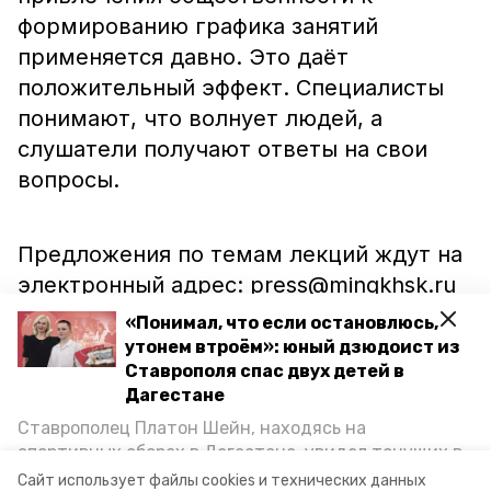
формированию графика занятий
применяется давно. Это даёт
положительный эффект. Специалисты
понимают, что волнует людей, а
слушатели получают ответы на свои
вопросы.
Предложения по темам лекций ждут на
электронный адрес: press@mingkhsk.ru
с пометкой «Темы по ШГП» или по
«Понимал, что если остановлюсь,
телефону (86-52) 26-70-96.
утонем втроём»: юный дзюдоист из
Ставрополя спас двух детей в
Дагестане
Ранее сообщалось, что на лекции в
Ставрополец Платон Шейн, находясь на
«Школе грамотного потребителя»
спортивных сборах в Дегестане, увидел тонущих в
Каспийском море детей и бросился на помощь. По
ставропольцам
рассказали
, как
Сайт использует файлы cookies и технических данных