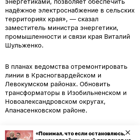
энергетиками, позволяет обеспечить
надёжное электроснабжение в сельских
территориях края», — сказал
заместитель министра энергетики,
промышленности и связи края Виталий
Шульженко.
В планах ведомства отремонтировать
линии в Красногвардейском и
Левокумском районах. Обновить
трансформаторы в Изобильненском и
Новоалександровском округах,
Апанасенковском районе.
Ранее стало известно, что воздушную
«Понимал, что если остановлюсь,