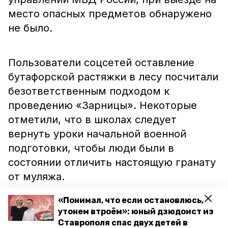
место опасных предметов обнаружено
не было.
Пользователи соцсетей оставление
бутафорской растяжки в лесу посчитали
безответственным подходом к
проведению «Зарницы». Некоторые
отметили, что в школах следует
вернуть уроки начальной военной
подготовки, чтобы люди были в
состоянии отличить настоящую гранату
от муляжа.
«Понимал, что если остановлюсь,
Ранее сообщалось, что житель Курского
утонем втроём»: юный дзюдоист из
Ставрополя спас двух детей в
района
хранил
у себя дома револьвер и