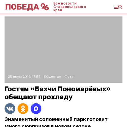
Все новости
Ставропольского
края
25 июня 2019, 17:55
Общество
Фото:
Гостям «Бахчи Пономарёвых»
обещают прохладу
Знаменитый соломенный парк готовит
много сюрпризов в новом сезоне