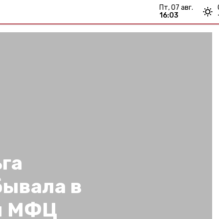
пт, 07 авг.
16:03
га
бывала в
м МФЦ