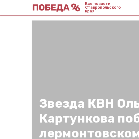
Все новости
Ставропольского
края
Звезда КВН Оль
Картункова по
лермонтовско