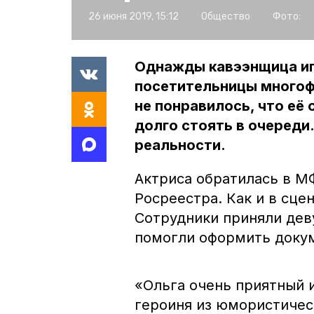
26 июня 2019, 15:12
Общество
Фото:
Однажды кавээнщица иг
посетительницы многоф
не понравилось, что её
долго стоять в очереди.
реальности.
Актриса обратилась в М
Росреестра. Как и в сце
Сотрудники приняли дев
помогли оформить доку
«Ольга очень приятный и
героиня из юмористическ