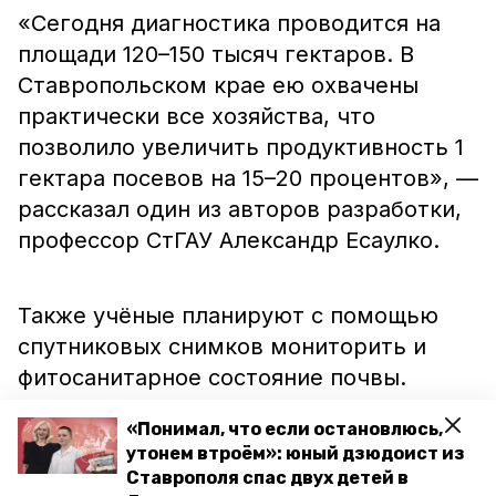
«Сегодня диагностика проводится на
площади 120–150 тысяч гектаров. В
Ставропольском крае ею охвачены
практически все хозяйства, что
позволило увеличить продуктивность 1
гектара посевов на 15–20 процентов», —
рассказал один из авторов разработки,
профессор СтГАУ Александр Есаулко.
Также учёные планируют с помощью
спутниковых снимков мониторить и
фитосанитарное состояние почвы.
«Понимал, что если остановлюсь,
Ранее ставропольские светила науки
утонем втроём»: юный дзюдоист из
Ставрополя спас двух детей в
улучшили
мясо овец путём