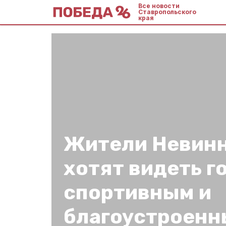
Все новости
Ставропольского
края
Жители Невин
хотят видеть г
спортивным и
благоустроен