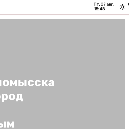
пт, 07 авг.
15:48
номысска
ород
ным