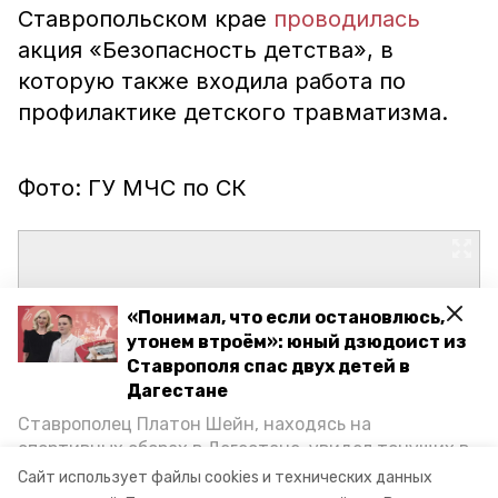
Ставропольском крае
проводилась
акция «Безопасность детства», в
которую также входила работа по
профилактике детского травматизма.
Фото: ГУ МЧС по СК
«Понимал, что если остановлюсь,
утонем втроём»: юный дзюдоист из
Ставрополя спас двух детей в
Дагестане
Ставрополец Платон Шейн, находясь на
спортивных сборах в Дегестане, увидел тонущих в
Каспийском море детей и бросился на помощь. По
Сайт использует файлы cookies и технических данных
возвращении домой, отважного мальчика