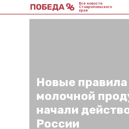
Все новости
Ставропольского
края
Новые правила
молочной прод
начали действо
России