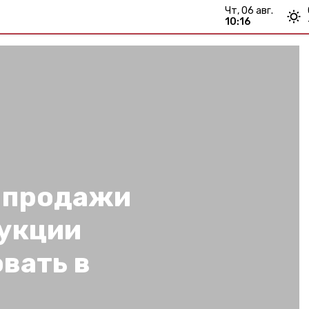
чт, 06 авг.
10:16
 продажи
укции
вать в