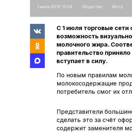
1 июля 2019, 13:04
Общество
Фото:
С 1 июля торговые сети
возможность визуально
молочного жира. Соотв
правительство приняло 
вступает в силу.
По новым правилам мол
молокосодержащие проду
потребитель смог их отл
Представители большин
сделать это за счёт офо
содержит заменителя мо