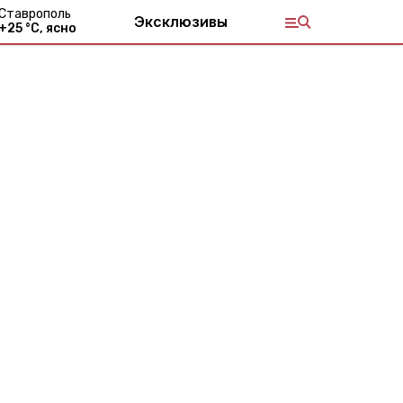
Ставрополь
Эксклюзивы
+
25
°С,
ясно