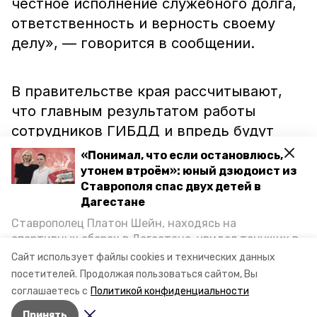
честное исполнение служебного долга,
ответственность и верность своему
делу», — говорится в сообщении.
В правительстве края рассчитывают,
что главным результатом работы
сотрудников ГИБДД и впредь будут
снижение аварийности, спасённые
«Понимал, что если остановлюсь,
жизни людей. Инспекторам пожелали
утонем втроём»: юный дзюдоист из
Ставрополя спас двух детей в
крепкого здоровья, тепла, семейного
Дагестане
благополучия и новых успехов.
Ставрополец Платон Шейн, находясь на
спортивных сборах в Дегестане, увидел тонущих в
Каспийском море детей и бросился на помощь. По
Напомним, ранее с профессиональным
Сайт использует файлы cookies и технических данных
возвращении домой, отважного мальчика
посетителей.
Продолжая пользоваться сайтом, Вы
праздником
поздравили
социальных
пригласили в министерство образования края и
соглашаетесь с
Политикой конфиденциальности
работников Ставрополья.
наградили. Корреспондент «Победы26» пообщался
Принять
с юным героем.