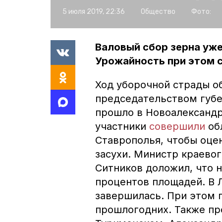
5 июля 2019, 22:36
Общество
Фото:
Валовый сбор зерна уже
Урожайность при этом с
Ход уборочной страды о
председательством губ
прошло в Новоалександр
участники
совершили
об
Ставрополья, чтобы оце
засухи. Министр краево
Ситников доложил, что 
процентов площадей. В 
завершилась. При этом 
прошлогодних. Также пр