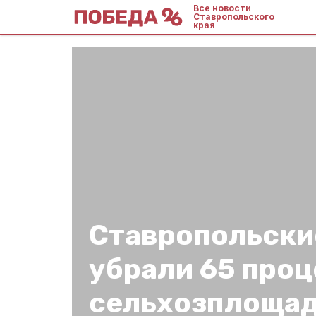
Все новости
Ставропольского
края
Ставропольски
убрали 65 про
сельхозплоща