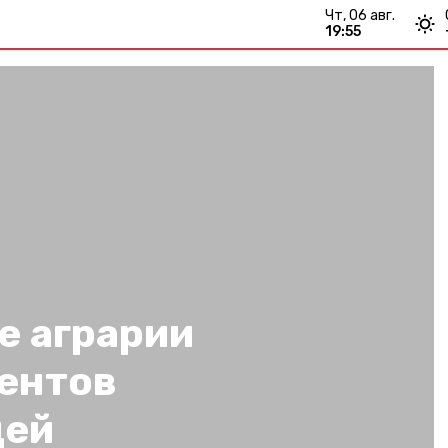
чт, 06 авг.
19:55
е аграрии
центов
дей