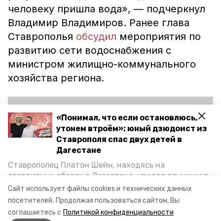
человеку пришла вода», — подчеркнул
Владимир Владимиров. Ранее глава
Ставрополья
обсудил
мероприятия по
развитию сети водоснабжения с
министром жилищно-коммунального
хозяйства региона.
«Понимал, что если остановлюсь,
утонем втроём»: юный дзюдоист из
Ставрополя спас двух детей в
Дагестане
Play
Ставрополец Платон Шейн, находясь на
спортивных сборах в Дегестане, увидел тонущих в
Video
Каспийском море детей и бросился на помощь. По
Сайт использует файлы cookies и технических данных
возвращении домой, отважного мальчика
посетителей.
Продолжая пользоваться сайтом, Вы
пригласили в министерство образования края и
соглашаетесь с
Политикой конфиденциальности
наградили. Корреспондент «Победы26» пообщался