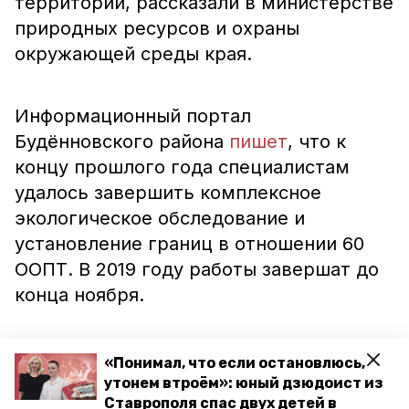
территории, рассказали в министерстве
природных ресурсов и охраны
окружающей среды края.
Информационный портал
Будённовского района
пишет
, что к
концу прошлого года специалистам
удалось завершить комплексное
экологическое обследование и
установление границ в отношении 60
ООПТ. В 2019 году работы завершат до
конца ноября.
Ранее сообщалось, что в
«Понимал, что если остановлюсь,
невинномысском МФЦ
открыли
утонем втроём»: юный дзюдоист из
Ставрополя спас двух детей в
выставку «Заповедные места